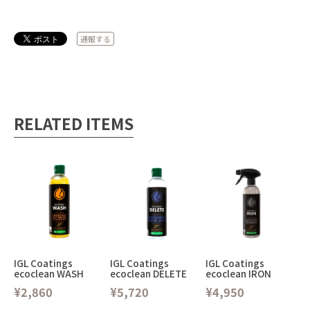
通報する
RELATED ITEMS
IGL Coatings
IGL Coatings
IGL Coatings
ecoclean WASH
ecoclean DELETE
ecoclean IRON
¥2,860
¥5,720
¥4,950